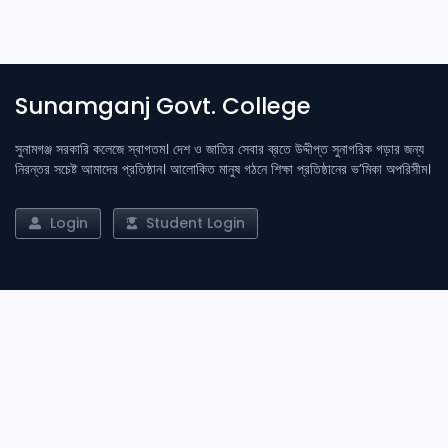
Sunamganj Govt. College
সুনামগঞ্জ সরকারি কলেজে স্বাগতম। দেশ ও জাতির সেবার ব্রতে উদ্দীপ্ত সুনাগরিক গড়ার জন্য
নিরন্তর সচেষ্ট আমাদের প্রতিষ্ঠান। আলোকিত মানুষ গঠনে শিক্ষা প্রতিষ্ঠানের ভ’মিকা অপরিসীম।
Login
Student Login
Important Links
Admission
Result
Library
Notices