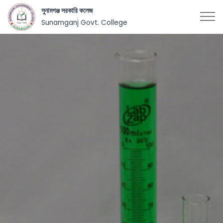
সুনামগঞ্জ সরকারি কলেজ
Sunamganj Govt. College