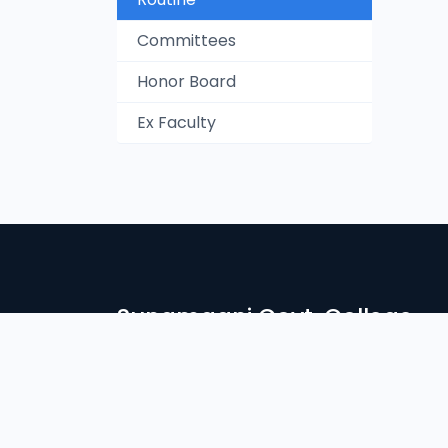
Committees
Honor Board
Ex Faculty
Sunamganj Govt. College
সুনামগঞ্জ সরকারি কলেজে স্বাগতম। দেশ ও জাতির সেবার ব্রতে উদ্দীপ্ত সু
নিরন্তর সচেষ্ট আমাদের প্রতিষ্ঠান। আলোকিত মানুষ গঠনে শিক্ষা প্রতিষ্ঠান
Login
Student Login