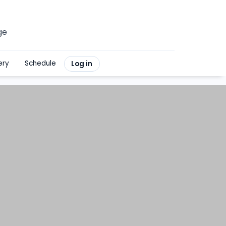
ge
ery
Schedule
Log in