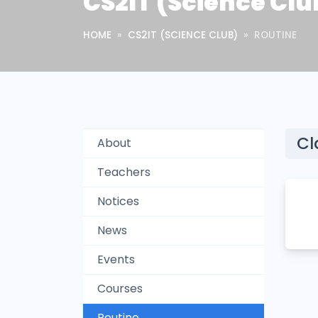
CS2IT (Science Clu
HOME
CS2IT (SCIENCE CLUB)
ROUTINE
Cl
About
Teachers
Notices
News
Events
Courses
Routine