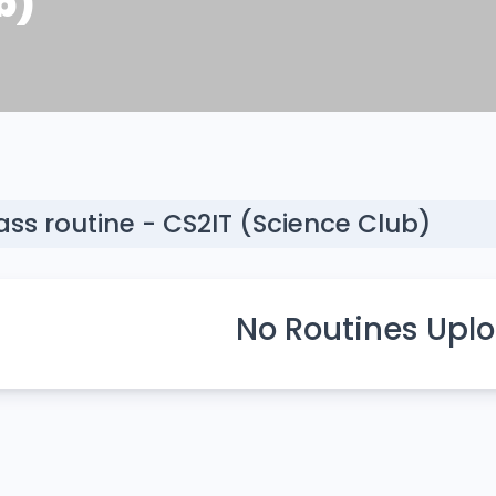
b)
ass routine - CS2IT (Science Club)
No Routines Upl