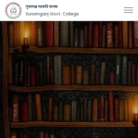
সুনামগঞ্জ সরকারি কলেজ
Sunamganj Govt. College