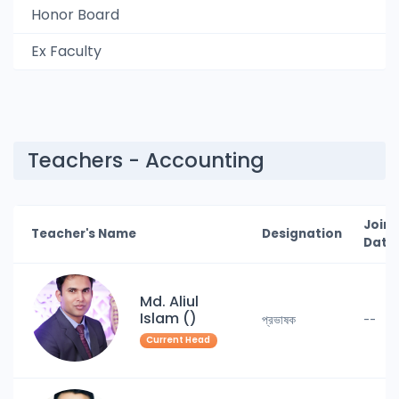
Honor Board
Ex Faculty
Teachers - Accounting
Joini
Teacher's Name
Designation
Date
Md. Aliul
Islam ()
প্রভাষক
--
Current Head