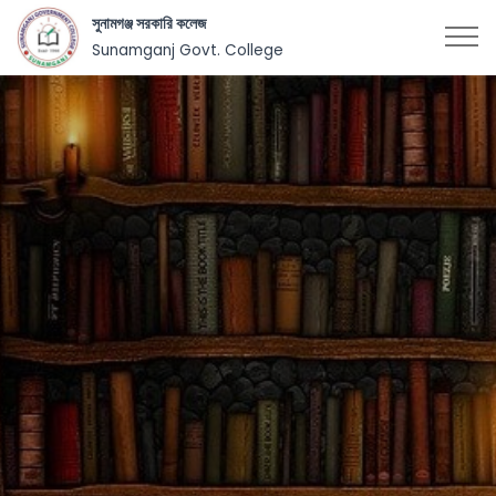
সুনামগঞ্জ সরকারি কলেজ
Sunamganj Govt. College