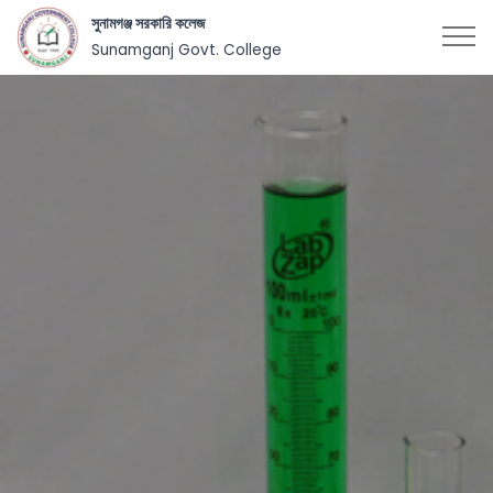
সুনামগঞ্জ সরকারি কলেজ
Sunamganj Govt. College