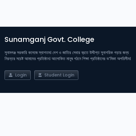
Sunamganj Govt. College
সুনামগঞ্জ সরকারি কলেজে স্বাগতম। দেশ ও জাতির সেবার ব্রতে উদ্দীপ্ত সুনাগরিক গড়ার জন্য
নিরন্তর সচেষ্ট আমাদের প্রতিষ্ঠান। আলোকিত মানুষ গঠনে শিক্ষা প্রতিষ্ঠানের ভ’মিকা অপরিসীম।
Login
Student Login
Important Links
Admission
Result
Library