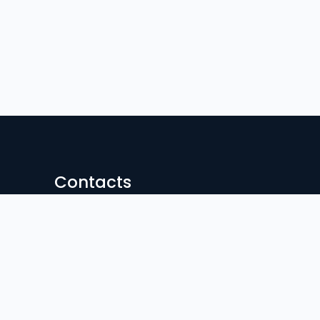
Contacts
Hasan Nagor, Sunamgonj Sodar
Contact:
02996600726
Email:
sgovc@yahoo.com