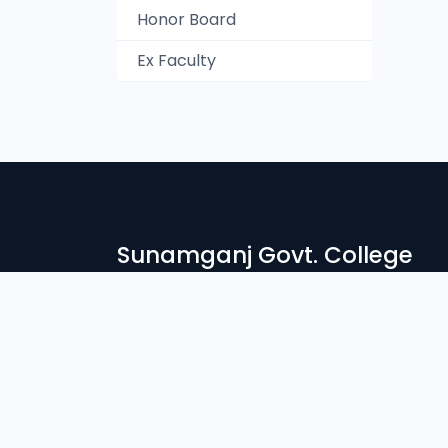
Honor Board
Ex Faculty
Sunamganj Govt. College
সুনামগঞ্জ সরকারি কলেজে স্বাগতম। দেশ ও জাতির সেবার ব্রতে উদ্দীপ্ত সু
নিরন্তর সচেষ্ট আমাদের প্রতিষ্ঠান। আলোকিত মানুষ গঠনে শিক্ষা প্রতিষ্ঠান
Login
Student Login