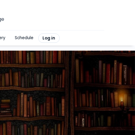
ge
ery
Schedule
Log in