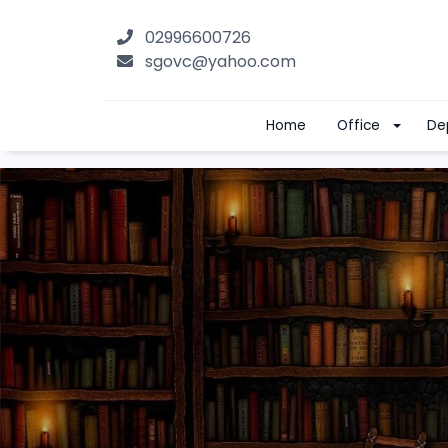
02996600726
sgovc@yahoo.com
Home
Office
De