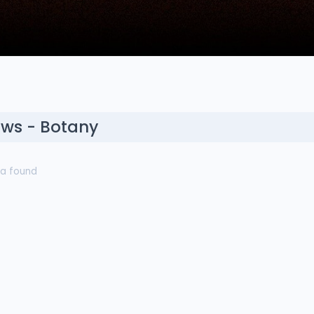
ws - Botany
a found