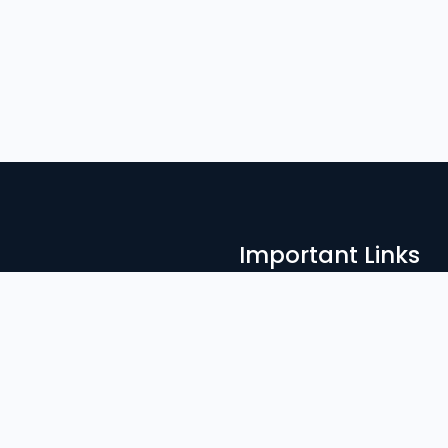
Important Links
Admission
নাগরিক গড়ার জন্য
ের ভ’মিকা অপরিসীম।
Result
Library
Notices
News