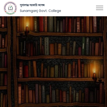
সুনামগঞ্জ সরকারি কলেজ
Sunamganj Govt. College