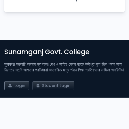
Sunamganj Govt. College
সুনামগঞ্জ সরকারি কলেজে স্বাগতম। দেশ ও জাতির সেবার ব্রতে উদ্দীপ্ত সুনাগরিক গড়ার জন্য
নিরন্তর সচেষ্ট আমাদের প্রতিষ্ঠান। আলোকিত মানুষ গঠনে শিক্ষা প্রতিষ্ঠানের ভ’মিকা অপরিসীম।
Login
Student Login
Important Links
Admission