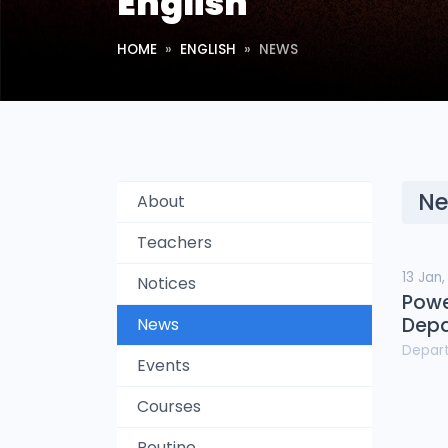
English
HOME
ENGLISH
NEWS
Ne
About
Teachers
13 Jan
Notices
Powe
Depa
News
Depar
Events
Courses
Routine