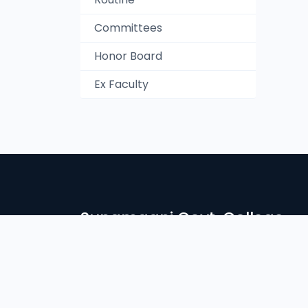
Committees
Honor Board
Ex Faculty
Sunamganj Govt. College
সুনামগঞ্জ সরকারি কলেজে স্বাগতম। দেশ ও জাতির সেবার ব্রতে উদ্দীপ্ত সু
নিরন্তর সচেষ্ট আমাদের প্রতিষ্ঠান। আলোকিত মানুষ গঠনে শিক্ষা প্রতিষ্ঠান
Login
Student Login