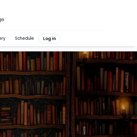
ge
ery
Schedule
Log in