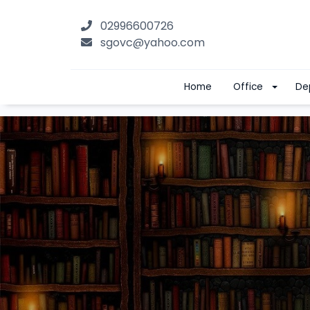
02996600726
sgovc@yahoo.com
Home
Office
De