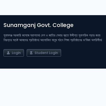
Sunamganj Govt. College
সুনামগঞ্জ সরকারি কলেজে স্বাগতম। দেশ ও জাতির সেবার ব্রতে উদ্দীপ্ত সুনাগরিক গড়ার জন্য
নিরন্তর সচেষ্ট আমাদের প্রতিষ্ঠান। আলোকিত মানুষ গঠনে শিক্ষা প্রতিষ্ঠানের ভ’মিকা অপরিসীম।
Login
Student Login
Important Links
Admission
Result
Library
Notices