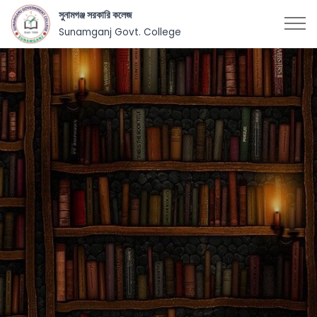
সুনামগঞ্জ সরকারি কলেজ
Sunamganj Govt. College