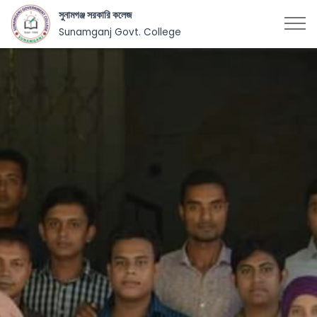
সুনামগঞ্জ সরকারি কলেজ
Sunamganj Govt. College