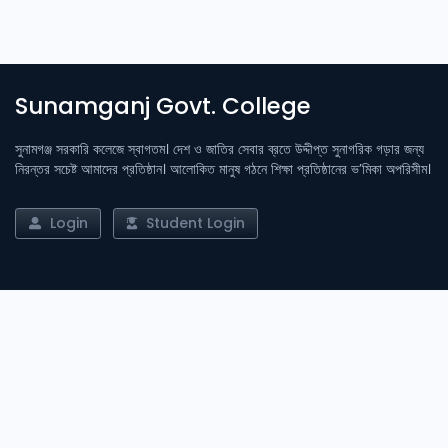
Sunamganj Govt. College
সুনামগঞ্জ সরকারি কলেজে স্বাগতম। দেশ ও জাতির সেবার ব্রতে উদ্দীপ্ত সুনাগরিক গড়ার জন্য
নিরন্তর সচেষ্ট আমাদের প্রতিষ্ঠান। আলোকিত মানুষ গঠনে শিক্ষা প্রতিষ্ঠানের ভ’মিকা অপরিসীম।
Login
Student Login
Important Links
Admission
Result
Library
Notices