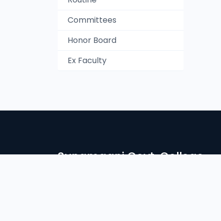
Committees
Honor Board
Ex Faculty
Sunamganj Govt. College
সুনামগঞ্জ সরকারি কলেজে স্বাগতম। দেশ ও জাতির সেবার ব্রতে উদ্দীপ্ত সু
নিরন্তর সচেষ্ট আমাদের প্রতিষ্ঠান। আলোকিত মানুষ গঠনে শিক্ষা প্রতিষ্ঠান
Login
Student Login