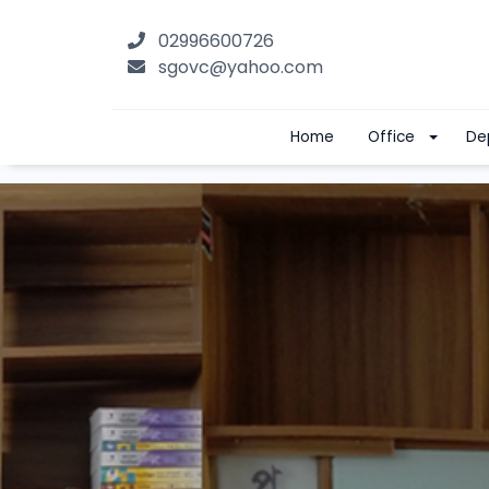
02996600726
sgovc@yahoo.com
Home
Office
De