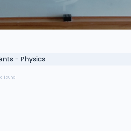
ents - Physics
a found