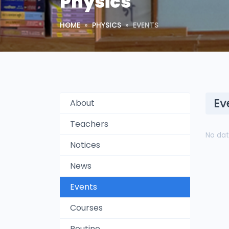
Physics
HOME
PHYSICS
EVENTS
Ev
About
Teachers
No dat
Notices
News
Events
Courses
Routine