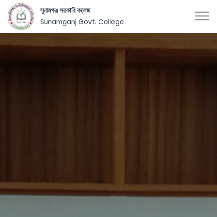
সুনামগঞ্জ সরকারি কলেজ
Sunamganj Govt. College