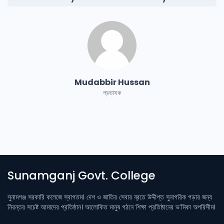
Mudabbir Hussan
প্রভাষক
Sunamganj Govt. College
সুনামগঞ্জ সরকারি কলেজে স্বাগতম। দেশ ও জাতির সেবার ব্রতে উদ্দীপ্ত সুনাগরিক গড়ার জন্য
নিরন্তর সচেষ্ট আমাদের প্রতিষ্ঠান। আলোকিত মানুষ গঠনে শিক্ষা প্রতিষ্ঠানের ভ’মিকা অপরিসীম।