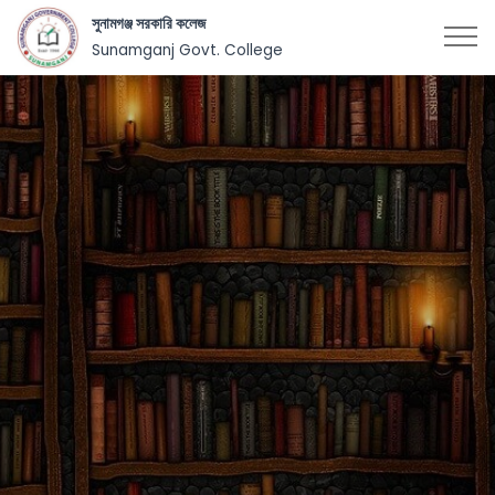
সুনামগঞ্জ সরকারি কলেজ
Sunamganj Govt. College