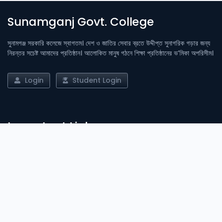
Sunamganj Govt. College
সুনামগঞ্জ সরকারি কলেজে স্বাগতম। দেশ ও জাতির সেবার ব্রতে উদ্দীপ্ত সুনাগরিক গড়ার জন্য
নিরন্তর সচেষ্ট আমাদের প্রতিষ্ঠান। আলোকিত মানুষ গঠনে শিক্ষা প্রতিষ্ঠানের ভ’মিকা অপরিসীম।
Login
Student Login
Important Links
Admission
Result
Library
Notices
News