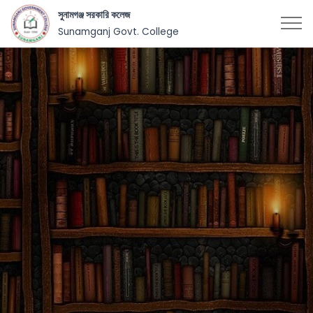
সুনামগঞ্জ সরকারি কলেজ
Sunamganj Govt. College