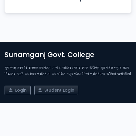
Sunamganj Govt. College
সুনামগঞ্জ সরকারি কলেজে স্বাগতম। দেশ ও জাতির সেবার ব্রতে উদ্দীপ্ত সুনাগরিক গড়ার জন্য
নিরন্তর সচেষ্ট আমাদের প্রতিষ্ঠান। আলোকিত মানুষ গঠনে শিক্ষা প্রতিষ্ঠানের ভ’মিকা অপরিসীম।
Login
Student Login
Important Links
Admission