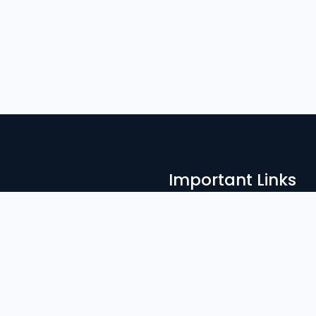
Important Links
Admission
নাগরিক গড়ার জন্য
ের ভ’মিকা অপরিসীম।
Result
Library
Notices
News