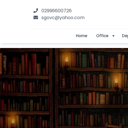
02996600726
sgovc@yahoo.com
Home
Office
De