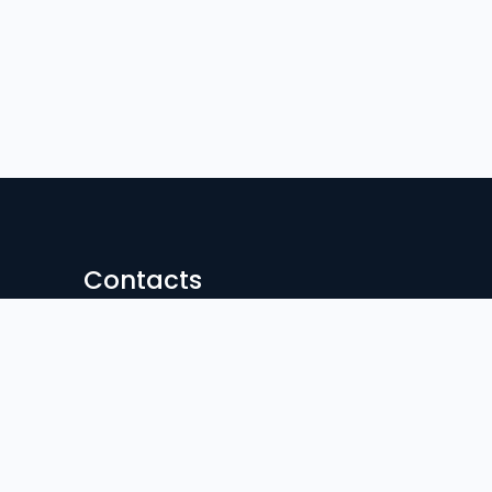
Contacts
Hasan Nagor, Sunamgonj Sodar
Contact:
02996600726
Email:
sgovc@yahoo.com