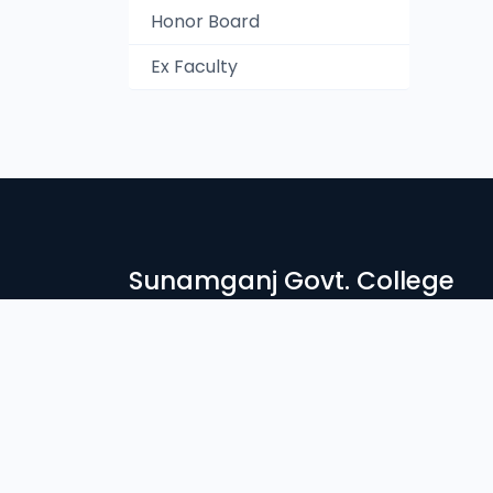
Honor Board
Ex Faculty
Sunamganj Govt. College
সুনামগঞ্জ সরকারি কলেজে স্বাগতম। দেশ ও জাতির সেবার ব্রতে উদ্দীপ্ত সু
নিরন্তর সচেষ্ট আমাদের প্রতিষ্ঠান। আলোকিত মানুষ গঠনে শিক্ষা প্রতিষ্ঠান
Login
Student Login