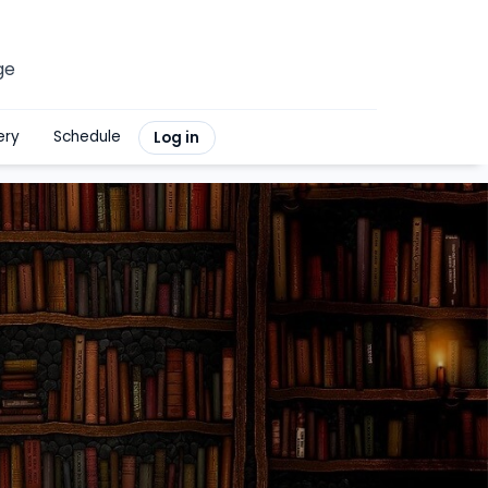
ge
ery
Schedule
Log in