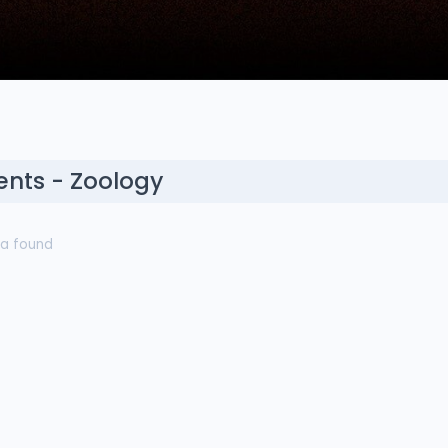
ents - Zoology
a found