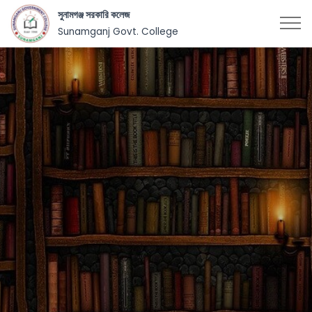
সুনামগঞ্জ সরকারি কলেজ
Sunamganj Govt. College