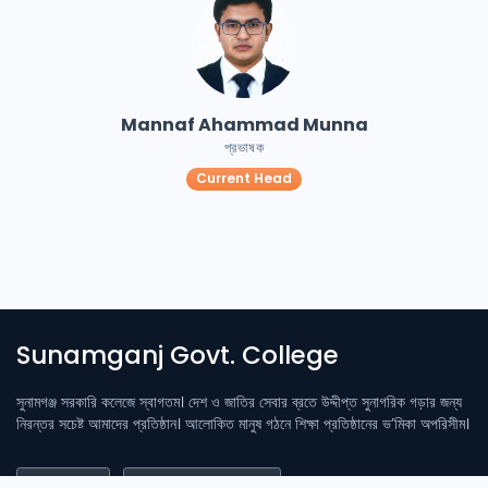
Mannaf Ahammad Munna
প্রভাষক
Current Head
Sunamganj Govt. College
সুনামগঞ্জ সরকারি কলেজে স্বাগতম। দেশ ও জাতির সেবার ব্রতে উদ্দীপ্ত সুনাগরিক গড়ার জন্য
নিরন্তর সচেষ্ট আমাদের প্রতিষ্ঠান। আলোকিত মানুষ গঠনে শিক্ষা প্রতিষ্ঠানের ভ’মিকা অপরিসীম।
Login
Student Login