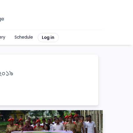
ge
ery
Schedule
Log in
 ২০১৯