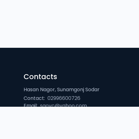
Contacts
Hasan Nagor, Sunamgonj Sodar
Contact:
02996600726
Email:
sgovc@yahoo.com