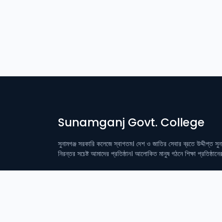
Sunamganj Govt. College
সুনামগঞ্জ সরকারি কলেজে স্বাগতম। দেশ ও জাতির সেবার ব্রতে উদ্দীপ্ত সু
নিরন্তর সচেষ্ট আমাদের প্রতিষ্ঠান। আলোকিত মানুষ গঠনে শিক্ষা প্রতিষ্ঠান
Login
Student Login