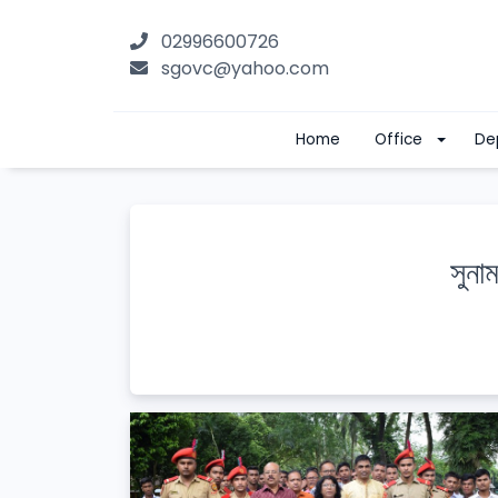
02996600726
sgovc@yahoo.com
Home
Office
De
সুনা