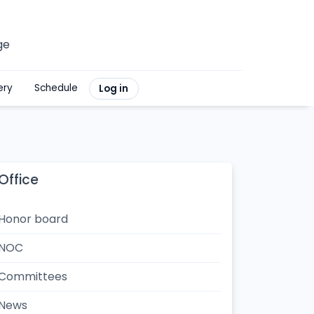
ge
ery
Schedule
Log in
Office
Honor board
NOC
Committees
News