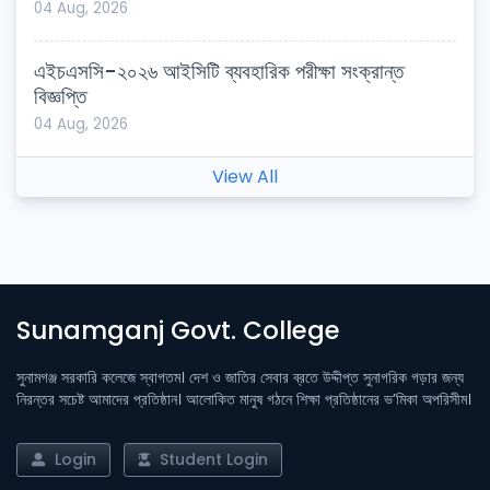
04 Aug, 2026
এইচএসসি-২০২৬ আইসিটি ব্যবহারিক পরীক্ষা সংক্রান্ত
বিজ্ঞপ্তি
04 Aug, 2026
View All
Sunamganj Govt. College
সুনামগঞ্জ সরকারি কলেজে স্বাগতম। দেশ ও জাতির সেবার ব্রতে উদ্দীপ্ত সুনাগরিক গড়ার জন্য
নিরন্তর সচেষ্ট আমাদের প্রতিষ্ঠান। আলোকিত মানুষ গঠনে শিক্ষা প্রতিষ্ঠানের ভ’মিকা অপরিসীম।
Login
Student Login