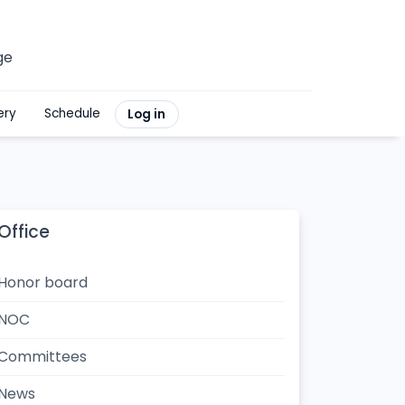
ge
ery
Schedule
Log in
Office
Honor board
NOC
Committees
News