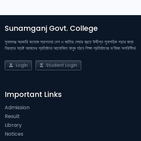
Sunamganj Govt. College
সুনামগঞ্জ সরকারি কলেজে স্বাগতম। দেশ ও জাতির সেবার ব্রতে উদ্দীপ্ত সুনাগরিক গড়ার জন্য
নিরন্তর সচেষ্ট আমাদের প্রতিষ্ঠান। আলোকিত মানুষ গঠনে শিক্ষা প্রতিষ্ঠানের ভ’মিকা অপরিসীম।
Login
Student Login
Important Links
Admission
Result
Library
Notices