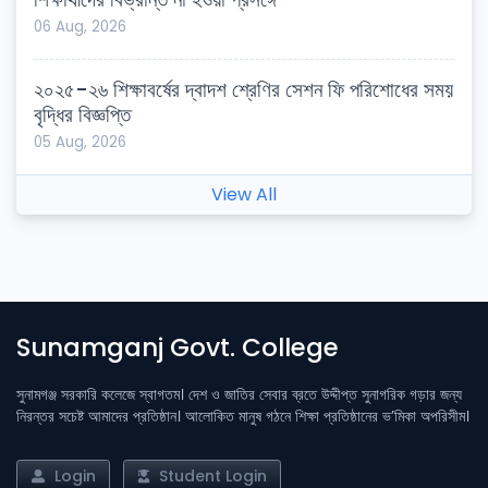
06 Aug, 2026
২০২৫-২৬ শিক্ষাবর্ষের দ্বাদশ শ্রেণির সেশন ফি পরিশোধের সময়
বৃদ্ধির বিজ্ঞপ্তি
05 Aug, 2026
View All
Sunamganj Govt. College
সুনামগঞ্জ সরকারি কলেজে স্বাগতম। দেশ ও জাতির সেবার ব্রতে উদ্দীপ্ত সুনাগরিক গড়ার জন্য
নিরন্তর সচেষ্ট আমাদের প্রতিষ্ঠান। আলোকিত মানুষ গঠনে শিক্ষা প্রতিষ্ঠানের ভ’মিকা অপরিসীম।
Login
Student Login