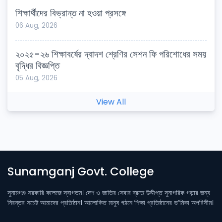
শিক্ষার্থীদের বিভ্রান্ত না হওয়া প্রসঙ্গে
06 Aug, 2026
২০২৫-২৬ শিক্ষাবর্ষের দ্বাদশ শ্রেণির সেশন ফি পরিশোধের সময়
বৃদ্ধির বিজ্ঞপ্তি
05 Aug, 2026
View All
Sunamganj Govt. College
সুনামগঞ্জ সরকারি কলেজে স্বাগতম। দেশ ও জাতির সেবার ব্রতে উদ্দীপ্ত সুনাগরিক গড়ার জন্য
নিরন্তর সচেষ্ট আমাদের প্রতিষ্ঠান। আলোকিত মানুষ গঠনে শিক্ষা প্রতিষ্ঠানের ভ’মিকা অপরিসীম।