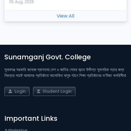
05 Aug, 2026
View All
Sunamganj Govt. College
সুনামগঞ্জ সরকারি কলেজে স্বাগতম। দেশ ও জাতির সেবার ব্রতে উদ্দীপ্ত সুনাগরিক গড়ার জন্য
নিরন্তর সচেষ্ট আমাদের প্রতিষ্ঠান। আলোকিত মানুষ গঠনে শিক্ষা প্রতিষ্ঠানের ভ’মিকা অপরিসীম।
Login
Student Login
Important Links
Admission