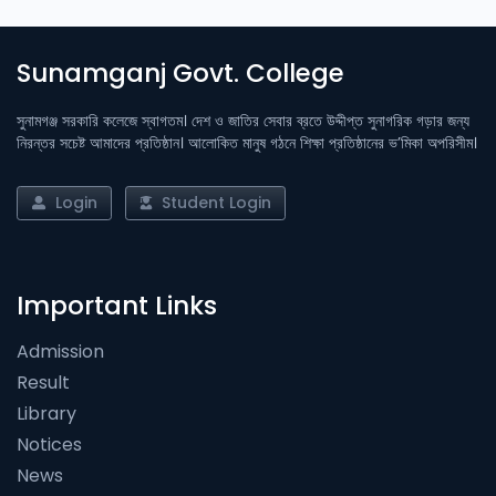
Sunamganj Govt. College
সুনামগঞ্জ সরকারি কলেজে স্বাগতম। দেশ ও জাতির সেবার ব্রতে উদ্দীপ্ত সুনাগরিক গড়ার জন্য
নিরন্তর সচেষ্ট আমাদের প্রতিষ্ঠান। আলোকিত মানুষ গঠনে শিক্ষা প্রতিষ্ঠানের ভ’মিকা অপরিসীম।
Login
Student Login
Important Links
Admission
Result
Library
Notices
News