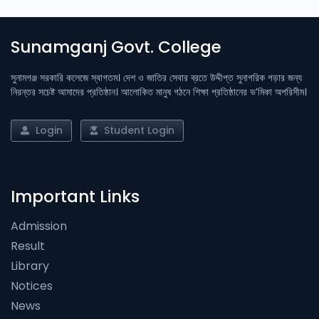
Sunamganj Govt. College
সুনামগঞ্জ সরকারি কলেজে স্বাগতম। দেশ ও জাতির সেবার ব্রতে উদ্দীপ্ত সুনাগরিক গড়ার জন্য
নিরন্তর সচেষ্ট আমাদের প্রতিষ্ঠান। আলোকিত মানুষ গঠনে শিক্ষা প্রতিষ্ঠানের ভ’মিকা অপরিসীম।
Login
Student Login
Important Links
Admission
Result
Library
Notices
News