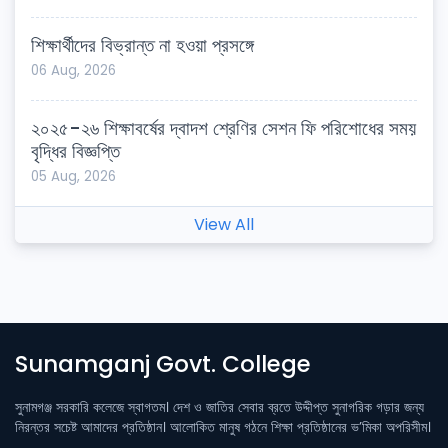
শিক্ষার্থীদের বিভ্রান্ত না হওয়া প্রসঙ্গে
06 Aug, 2026
২০২৫-২৬ শিক্ষাবর্ষের দ্বাদশ শ্রেণির সেশন ফি পরিশোধের সময়
বৃদ্ধির বিজ্ঞপ্তি
05 Aug, 2026
View All
Sunamganj Govt. College
সুনামগঞ্জ সরকারি কলেজে স্বাগতম। দেশ ও জাতির সেবার ব্রতে উদ্দীপ্ত সুনাগরিক গড়ার জন্য
নিরন্তর সচেষ্ট আমাদের প্রতিষ্ঠান। আলোকিত মানুষ গঠনে শিক্ষা প্রতিষ্ঠানের ভ’মিকা অপরিসীম।