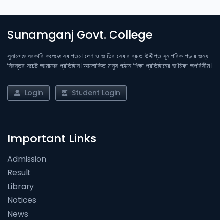
Sunamganj Govt. College
সুনামগঞ্জ সরকারি কলেজে স্বাগতম। দেশ ও জাতির সেবার ব্রতে উদ্দীপ্ত সুনাগরিক গড়ার জন্য
নিরন্তর সচেষ্ট আমাদের প্রতিষ্ঠান। আলোকিত মানুষ গঠনে শিক্ষা প্রতিষ্ঠানের ভ’মিকা অপরিসীম।
Login
Student Login
Important Links
Admission
Result
Library
Notices
News