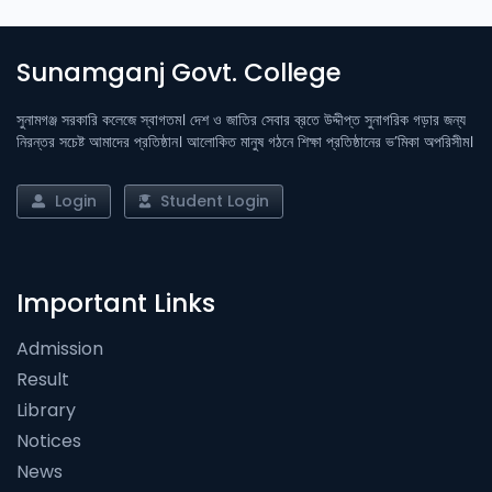
Sunamganj Govt. College
সুনামগঞ্জ সরকারি কলেজে স্বাগতম। দেশ ও জাতির সেবার ব্রতে উদ্দীপ্ত সুনাগরিক গড়ার জন্য
নিরন্তর সচেষ্ট আমাদের প্রতিষ্ঠান। আলোকিত মানুষ গঠনে শিক্ষা প্রতিষ্ঠানের ভ’মিকা অপরিসীম।
Login
Student Login
Important Links
Admission
Result
Library
Notices
News