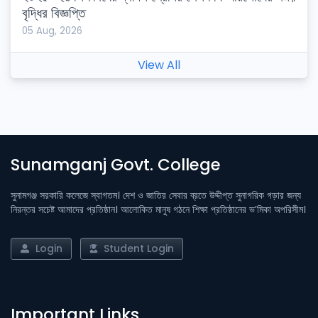
বৃদ্ধির বিজ্ঞপ্তি
05 Aug, 2026
View All
Sunamganj Govt. College
সুনামগঞ্জ সরকারি কলেজে স্বাগতম। দেশ ও জাতির সেবার ব্রতে উদ্দীপ্ত সুনাগরিক গড়ার জন্য
নিরন্তর সচেষ্ট আমাদের প্রতিষ্ঠান। আলোকিত মানুষ গঠনে শিক্ষা প্রতিষ্ঠানের ভ’মিকা অপরিসীম।
Login
Student Login
Important Links