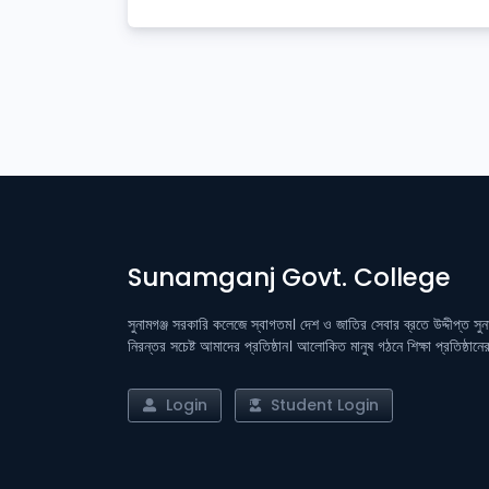
Sunamganj Govt. College
সুনামগঞ্জ সরকারি কলেজে স্বাগতম। দেশ ও জাতির সেবার ব্রতে উদ্দীপ্ত সু
নিরন্তর সচেষ্ট আমাদের প্রতিষ্ঠান। আলোকিত মানুষ গঠনে শিক্ষা প্রতিষ্ঠান
Login
Student Login