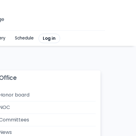
ge
ery
Schedule
Log in
Office
Honor board
NOC
Committees
News