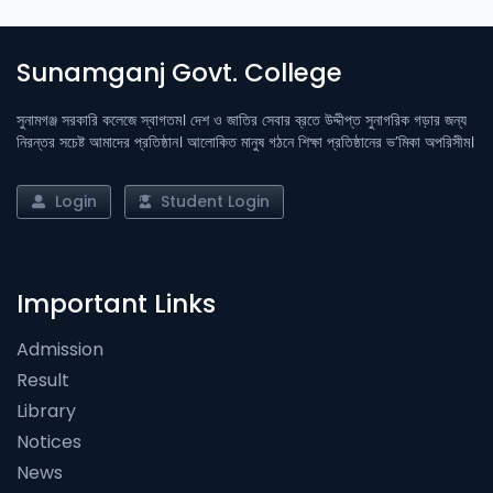
Sunamganj Govt. College
সুনামগঞ্জ সরকারি কলেজে স্বাগতম। দেশ ও জাতির সেবার ব্রতে উদ্দীপ্ত সুনাগরিক গড়ার জন্য
নিরন্তর সচেষ্ট আমাদের প্রতিষ্ঠান। আলোকিত মানুষ গঠনে শিক্ষা প্রতিষ্ঠানের ভ’মিকা অপরিসীম।
Login
Student Login
Important Links
Admission
Result
Library
Notices
News