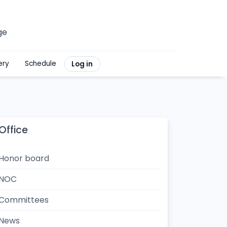
ge
ery
Schedule
Log in
Office
Honor board
NOC
Committees
News