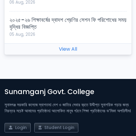
06 Aug, 2026
২০২৫-২৬ শিক্ষাবর্ষের দ্বাদশ শ্রেণির সেশন ফি পরিশোধের সময়
বৃদ্ধির বিজ্ঞপ্তি
05 Aug, 2026
View All
Sunamganj Govt. College
সুনামগঞ্জ সরকারি কলেজে স্বাগতম। দেশ ও জাতির সেবার ব্রতে উদ্দীপ্ত সুনাগরিক গড়ার জন্য
নিরন্তর সচেষ্ট আমাদের প্রতিষ্ঠান। আলোকিত মানুষ গঠনে শিক্ষা প্রতিষ্ঠানের ভ’মিকা অপরিসীম।
Login
Student Login