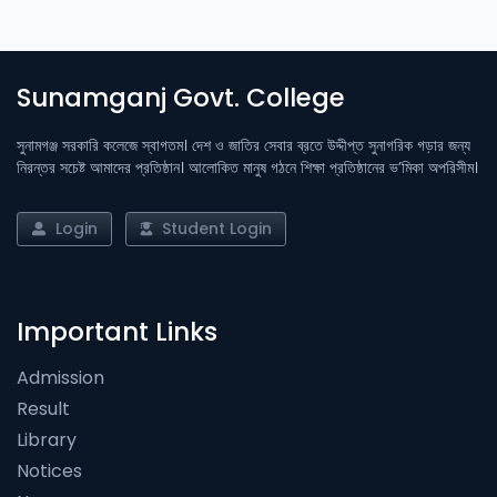
Sunamganj Govt. College
সুনামগঞ্জ সরকারি কলেজে স্বাগতম। দেশ ও জাতির সেবার ব্রতে উদ্দীপ্ত সুনাগরিক গড়ার জন্য
নিরন্তর সচেষ্ট আমাদের প্রতিষ্ঠান। আলোকিত মানুষ গঠনে শিক্ষা প্রতিষ্ঠানের ভ’মিকা অপরিসীম।
Login
Student Login
Important Links
Admission
Result
Library
Notices