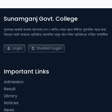
Sunamganj Govt. College
সুনামগঞ্জ সরকারি কলেজে স্বাগতম। দেশ ও জাতির সেবার ব্রতে উদ্দীপ্ত সুনাগরিক গড়ার জন্য
নিরন্তর সচেষ্ট আমাদের প্রতিষ্ঠান। আলোকিত মানুষ গঠনে শিক্ষা প্রতিষ্ঠানের ভ’মিকা অপরিসীম।
Login
Student Login
Important Links
Admission
Result
Library
Notices
News