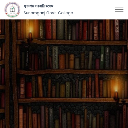
সুনামগঞ্জ সরকারি কলেজ
Sunamganj Govt. College