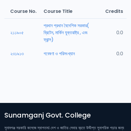
Course No.
Course Title
Credits
প্রধান প্রধান বৈদেশিক সরকার(
২১১৯০৫
ব্রিটেন, মার্কিন যুক্তরাষ্ট্র , এবং
0.0
ফ্রান্স)
২৩১৯১৩
গবেষণা ও পরিসংখ্যান
0.0
Sunamganj Govt. College
সুনামগঞ্জ সরকারি কলেজে স্বাগতম। দেশ ও জাতির সেবার ব্রতে উদ্দীপ্ত সুনাগরিক গড়ার জন্য