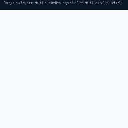
নিরন্তর সচেষ্ট আমাদের প্রতিষ্ঠান। আলোকিত মানুষ গঠনে শিক্ষা প্রতিষ্ঠানের ভ’মিকা অপরিসীম।
Login
Student Login
Important Links
Admission
Result
Library
Notices
News
Contacts
Hasan Nagor, Sunamgonj Sodar