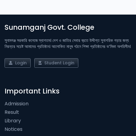
Sunamganj Govt. College
সুনামগঞ্জ সরকারি কলেজে স্বাগতম। দেশ ও জাতির সেবার ব্রতে উদ্দীপ্ত সুনাগরিক গড়ার জন্য
নিরন্তর সচেষ্ট আমাদের প্রতিষ্ঠান। আলোকিত মানুষ গঠনে শিক্ষা প্রতিষ্ঠানের ভ’মিকা অপরিসীম।
Login
Student Login
Important Links
Admission
Result
Library
Notices