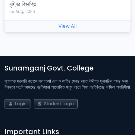
বৃদ্ধির বিজ্ঞপ্তি
05 Aug, 2026
View All
Sunamganj Govt. College
সুনামগঞ্জ সরকারি কলেজে স্বাগতম। দেশ ও জাতির সেবার ব্রতে উদ্দীপ্ত সুনাগরিক গড়ার জন্য
নিরন্তর সচেষ্ট আমাদের প্রতিষ্ঠান। আলোকিত মানুষ গঠনে শিক্ষা প্রতিষ্ঠানের ভ’মিকা অপরিসীম।
Login
Student Login
Important Links