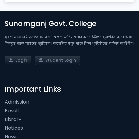
Sunamganj Govt. College
সুনামগঞ্জ সরকারি কলেজে স্বাগতম। দেশ ও জাতির সেবার ব্রতে উদ্দীপ্ত সুনাগরিক গড়ার জন্য
নিরন্তর সচেষ্ট আমাদের প্রতিষ্ঠান। আলোকিত মানুষ গঠনে শিক্ষা প্রতিষ্ঠানের ভ’মিকা অপরিসীম।
Login
Student Login
Important Links
Admission
Result
Library
Notices
News