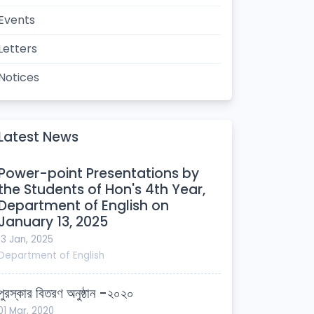
Events
Letters
Notices
Latest News
Power-point Presentations by
the Students of Hon's 4th Year,
Department of English on
January 13, 2025
13 Jan, 2025
Department of
English
পুরস্কার বিতরণ অনুষ্ঠান -২০২০
01 Mar, 2020