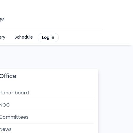
ge
ery
Schedule
Log in
Office
Honor board
NOC
Committees
News