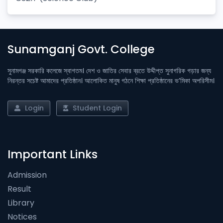
Sunamganj Govt. College
সুনামগঞ্জ সরকারি কলেজে স্বাগতম। দেশ ও জাতির সেবার ব্রতে উদ্দীপ্ত সুনাগরিক গড়ার জন্য
নিরন্তর সচেষ্ট আমাদের প্রতিষ্ঠান। আলোকিত মানুষ গঠনে শিক্ষা প্রতিষ্ঠানের ভ’মিকা অপরিসীম।
Login
Student Login
Important Links
Admission
Result
Library
Notices