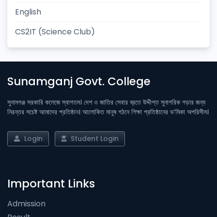
English
CS2IT (Science Club)
Sunamganj Govt. College
সুনামগঞ্জ সরকারি কলেজে স্বাগতম। দেশ ও জাতির সেবার ব্রতে উদ্দীপ্ত সুনাগরিক গড়ার জন্য
নিরন্তর সচেষ্ট আমাদের প্রতিষ্ঠান। আলোকিত মানুষ গঠনে শিক্ষা প্রতিষ্ঠানের ভ’মিকা অপরিসীম।
Login
Student Login
Important Links
Admission