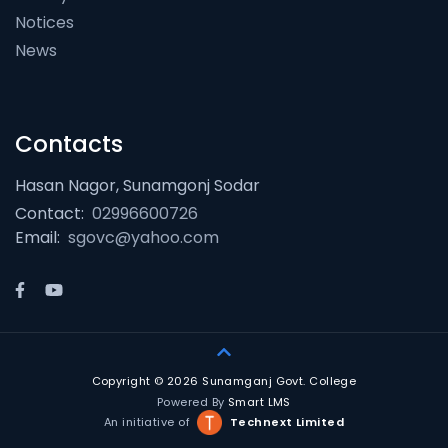
Notices
News
Contacts
Hasan Nagor, Sunamgonj Sodar
Contact:
02996600726
Email:
sgovc@yahoo.com
Copyright © 2026 Sunamganj Govt. College
Powered By
Smart LMS
An initiative of
Technext Limited