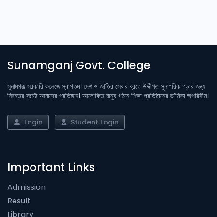
Sunamganj Govt. College
সুনামগঞ্জ সরকারি কলেজে স্বাগতম। দেশ ও জাতির সেবার ব্রতে উদ্দীপ্ত সুনাগরিক গড়ার জন্য
নিরন্তর সচেষ্ট আমাদের প্রতিষ্ঠান। আলোকিত মানুষ গঠনে শিক্ষা প্রতিষ্ঠানের ভ’মিকা অপরিসীম।
Login
Student Login
Important Links
Admission
Result
Library