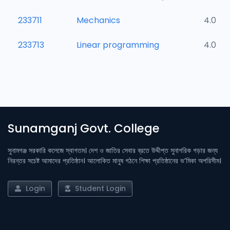
233711
Mechanics
4.0
233713
Linear programming
4.0
Sunamganj Govt. College
সুনামগঞ্জ সরকারি কলেজে স্বাগতম। দেশ ও জাতির সেবার ব্রতে উদ্দীপ্ত সুনাগরিক গড়ার জন্য
নিরন্তর সচেষ্ট আমাদের প্রতিষ্ঠান। আলোকিত মানুষ গঠনে শিক্ষা প্রতিষ্ঠানের ভ’মিকা অপরিসীম।
Login
Student Login