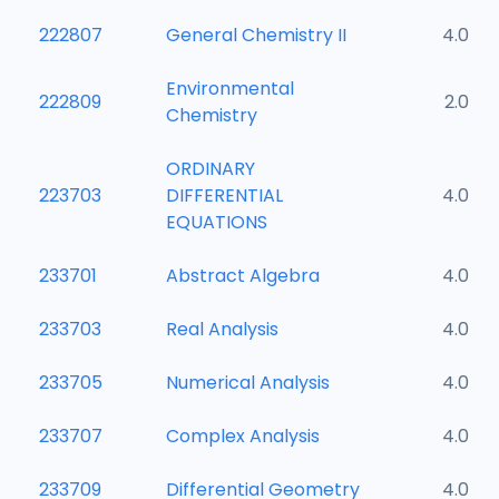
222807
General Chemistry II
4.0
Environmental
222809
2.0
Chemistry
ORDINARY
223703
DIFFERENTIAL
4.0
EQUATIONS
233701
Abstract Algebra
4.0
233703
Real Analysis
4.0
233705
Numerical Analysis
4.0
233707
Complex Analysis
4.0
233709
Differential Geometry
4.0