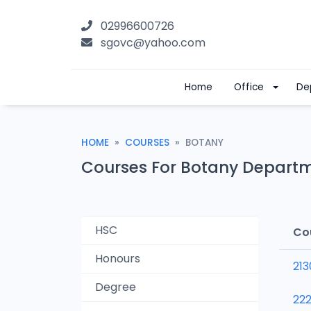
02996600726
sgovc@yahoo.com
Home
Office
De
HOME
COURSES
BOTANY
Courses For Botany Depart
HSC
Co
Honours
213
Degree
22