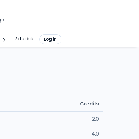
ge
ery
Schedule
Log in
Credits
2.0
4.0