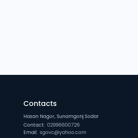
Contacts
Hasan Nagor, Sunamgonj Sodar
Contact:
02996600726
Email:
sgovc@yahoo.com